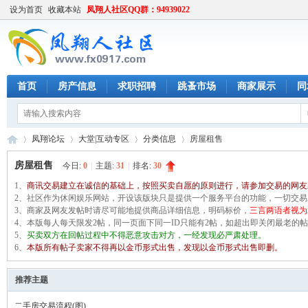
设为首页
收藏本站
凤翔人社区QQ群：94939022
首页
房产信息
求职招聘
跳蚤市场
商家展示
同
凤翔论坛
大堂|互动专区
分类信息
房屋租售
房屋租售
今日:
0
|
主题:
31
|
排名:
30
1、
商讯交易建立在诚信的基础上，按照买卖自愿的原则进行，请参加交易的网友
凤
2、社区作为休闲娱乐网站，开设该版块只是提供一个服务平台的功能，一切交
»
›
›
›
3、商家及网友发帖时请尽可能地提供商品详细信息，明码标价，
三言两语者视为
4、本版每人每天限发2帖，同一页面下同一ID只能有2帖，如超出即关闭最老
5、
买卖双方在回帖过程中不得恶意攻击对方，一经发现必严肃处理。
6、
本版所有帖子卖家不得再以金币形式出售，发现以金币形式出售即删。
推荐主题
二手房交易流程(图)