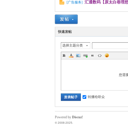
汇通数码【原太白巷理
[
广告服务
]
快速发帖
选择主题分类
您需
转播给听众
发表帖子
Powered by
Discuz!
© 2008-2025.