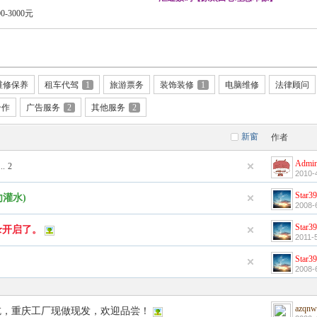
3000元
维修保养
租车代驾
1
旅游票务
装饰装修
1
电脑维修
法律顾问
合作
广告服务
2
其他服务
2
新窗
作者
Admini
..
2
2010-
Star3
灌水)
2008-
Star3
录开启了。
2011-
Star3
2008-
azqnw
吃，重庆工厂现做现发，欢迎品尝！