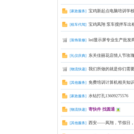
宝鸡新起点电脑培训学校
[
家政服务
]
宝鸡凤翔 泵车搅拌车出
[
租车代驾
]
led显示屏专业生产批发
[
装饰装修
]
东关佳丽花店情人节玫
[
礼仪庆典
]
区
我们所做的就是你们需
[
物流快递
]
免费培训计算机相关知识，
[
其他服务
]
水钻打孔13609275576
[
家政服务
]
寄快件 找圆通
[
物流快递
]
西安——凤翔，节假日
[
其他服务
]