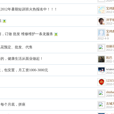
2020-
宝鸡
2012年暑期短训班火热报名中！！！
2012-
洋芋
租
2012-
宝鸡
商，订做 批发 维修维护一条龙服务
示
2012-4-9
佳丽
瑰花预定、批发、代售
2012-
凯巴
要的，健康生活从面业做起！
2011-
wsawe
包安置，月工资1000-3000元
2010-
12315
2010-
shizh
2009-
古城
，每个月底，拼座
2010-