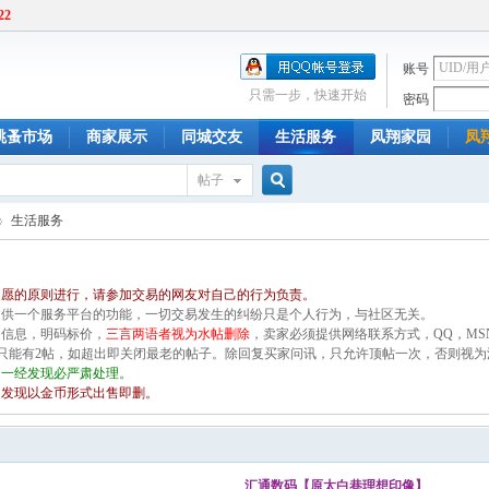
22
账号
只需一步，快速开始
密码
跳蚤市场
商家展示
同城交友
生活服务
凤翔家园
凤
帖子
搜
生活服务
自愿的原则进行，请参加交易的网友对自己的行为负责。
索
提供一个服务平台的功能，一切交易发生的纠纷只是个人行为，与社区无关。
细信息，明码标价，
三言两语者视为水帖删除
，卖家必须提供网络联系方式，QQ，MS
D只能有2帖，如超出即关闭最老的帖子。除回复买家问讯，只允许顶帖一次，否则视
，一经发现必严肃处理。
，发现以金币形式出售即删。
汇通数码【原太白巷理想印像】