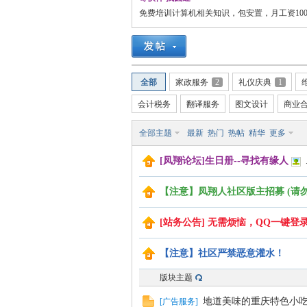
免费培训计算机相关知识，包安置，月工资1000-
翔
全部
家政服务
2
礼仪庆典
1
会计税务
翻译服务
图文设计
商业
全部主题
最新
热门
热帖
精华
更多
[凤翔论坛]生日册--寻找有缘人
.
人
【注意】凤翔人社区版主招募 (请勿
[站务公告] 无需烦恼，QQ一键登
【注意】社区严禁恶意灌水！
版块主题
地道美味的重庆特色小
社
[
广告服务
]