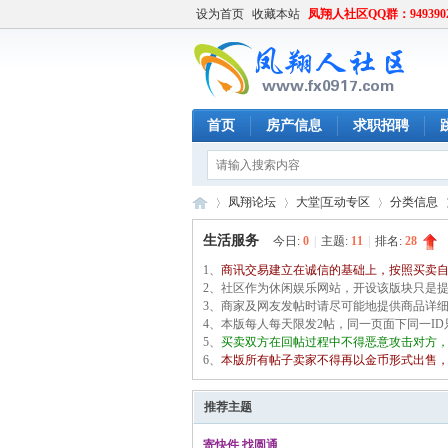
设为首页
收藏本站
凤翔人社区QQ群：949390
首页
房产信息
求职招聘
凤翔论坛
大堂|互动专区
分类信息
生活服务
今日:
0
|
主题:
11
|
排名:
28
1、
商讯交易建立在诚信的基础上，按照买卖
凤
2、社区作为休闲娱乐网站，开设该版块只是
»
›
›
›
3、商家及网友发帖时请尽可能地提供商品详
4、本版每人每天限发2帖，同一页面下同一I
5、
买卖双方在回帖过程中不得恶意攻击对方
6、
本版所有帖子卖家不得再以金币形式出售
推荐主题
寄快件 找圆通