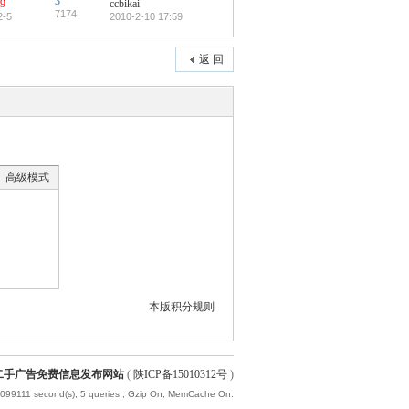
3
99
ccbikai
7174
2-5
2010-2-10 17:59
返 回
高级模式
本版积分规则
聘,二手广告免费信息发布网站
(
陕ICP备15010312号
)
.099111 second(s), 5 queries , Gzip On, MemCache On.