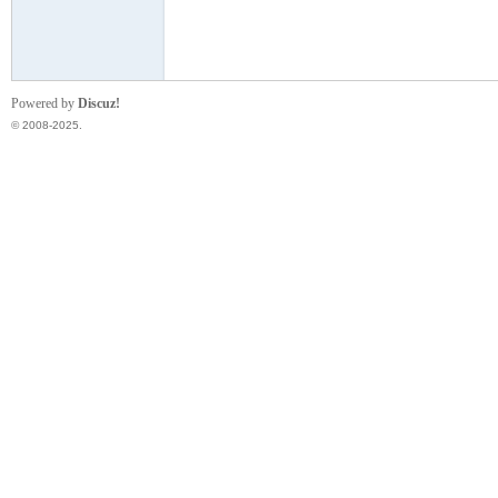
翔
Powered by
Discuz!
© 2008-2025.
人
社