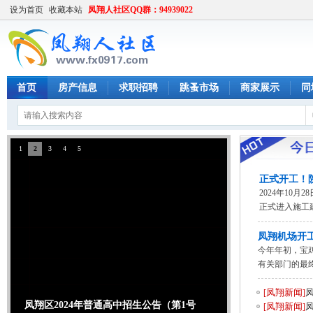
设为首页
收藏本站
凤翔人社区QQ群：94939022
首页
房产信息
求职招聘
跳蚤市场
商家展示
同
1
2
3
4
5
正式开工！
2024年10
正式进入施工
凤翔机场开工
今年年初，宝
有关部门的最终
凤翔新闻
[
]
凤翔区2024年普通高中招生公告（第1号
凤翔新闻
[
]