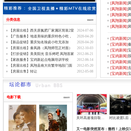
凤翔新闻
[
]
凤翔新闻
[
]
凤翔新闻
[
]
分类信息
more
凤翔新闻
[
]
凤翔新闻
[
]
【房屋出租】西关原氮肥厂家属区简装2室
2024-07-06
1厅出
【广告服务】地道美味的重庆特色小吃，
2020-04-20
宝鸡新闻
2
[
]
重庆工
【新品促销】重庆知名辣卤小吃无添加
2020-04-20
宝鸡新闻
[
]
剂，工厂
【房屋出租】秦凤路（凤翔师范正对面）
2012-10-03
宝鸡新闻
[
]
凤凰城
【打折促销】美美阳光 音乐烤吧 凤翔首家
2012-06-21
宝鸡新闻
[
]
音乐
【家政服务】宝鸡新起点电脑培训学校
2012-06-14
宝鸡新闻
前
[
]
2012年暑
【房屋出租】凤翔县南大街繁华地段门面
2012-05-20
宝鸡新闻
去
[
]
房出租
【房屋出售】转让
2012-05-08
宝鸡新闻
[
]
万
电影下载
more
关环高速项目取得突破性进展
又一电影突然宣布：撤档！上映仅5