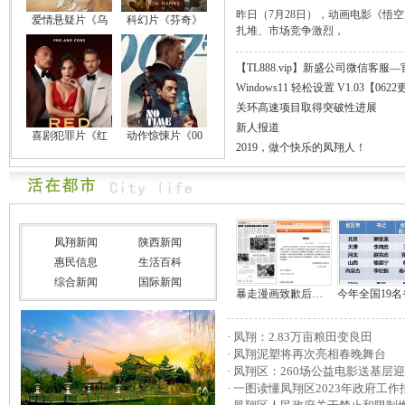
昨日（7月28日），动画电影《悟
爱情悬疑片《乌
科幻片《芬奇》
扎堆、市场竞争激烈，
【TL888.vip】新盛公司微信客服
荐
Windows11 轻松设置 V1.03【062
关环高速项目取得突破性进展
新人报道
喜剧犯罪片《红
动作惊悚片《00
2019，做个快乐的凤翔人！
凤翔新闻
陕西新闻
惠民信息
生活百科
综合新闻
国际新闻
暴走漫画致歉后叶挺后人发声：将赔款捐给公
凤翔：2.83万亩粮田变良田
·
凤翔泥塑将再次亮相春晚舞台
·
凤翔区：260场公益电影送基层迎
·
一图读懂凤翔区2023年政府工作
·