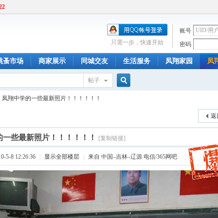
22
账号
只需一步，快速开始
密码
跳蚤市场
商家展示
同城交友
生活服务
凤翔家园
凤
帖子
搜
凤翔中学的一些最新照片！！！！！！
返
索
的一些最新照片！！！！！！
[复制链接]
5-8 12:26:36
|
显示全部楼层
|
来自 中国–吉林–辽源 电信/365网吧