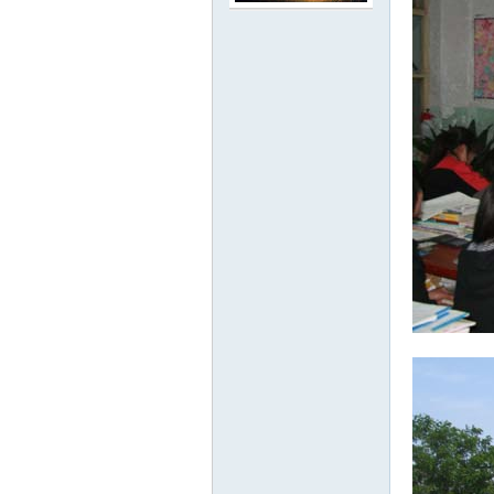
翔
人
社