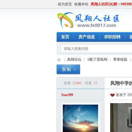
设为首页
收藏本站
凤翔人社区QQ群：949390
首页
房产信息
求职招聘
凤翔论坛
1楼|了望凤翔
菁菁校园
凤翔中学
查看:
23480
|
回复:
15
凤
»
›
›
›
Star399
发表于 2010-