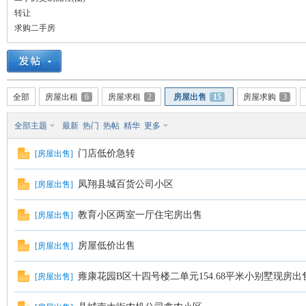
转让
翔
求购二手房
全部
房屋出租
6
房屋求租
2
房屋出售
15
房屋求购
3
全部主题
最新
热门
热帖
精华
更多
门店低价急转
[
房屋出售
]
人
凤翔县城百货公司小区
[
房屋出售
]
教育小区两室一厅住宅房出售
[
房屋出售
]
房屋低价出售
[
房屋出售
]
雍康花园B区十四号楼二单元154.68平米小别墅现房出
[
房屋出售
]
社