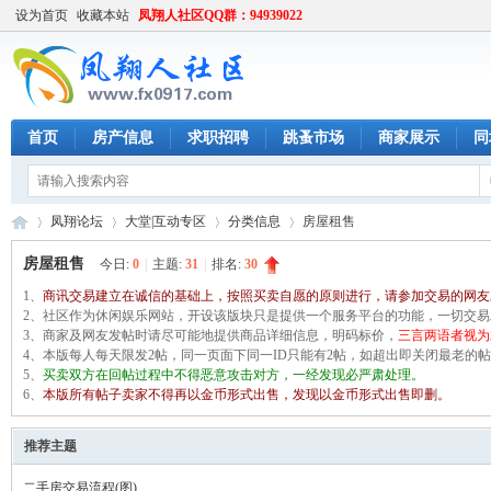
设为首页
收藏本站
凤翔人社区QQ群：94939022
首页
房产信息
求职招聘
跳蚤市场
商家展示
同
凤翔论坛
大堂|互动专区
分类信息
房屋租售
房屋租售
今日:
0
|
主题:
31
|
排名:
30
1、
商讯交易建立在诚信的基础上，按照买卖自愿的原则进行，请参加交易的网友
凤
2、社区作为休闲娱乐网站，开设该版块只是提供一个服务平台的功能，一切交
»
›
›
›
3、商家及网友发帖时请尽可能地提供商品详细信息，明码标价，
三言两语者视为
4、本版每人每天限发2帖，同一页面下同一ID只能有2帖，如超出即关闭最老
5、
买卖双方在回帖过程中不得恶意攻击对方，一经发现必严肃处理。
6、
本版所有帖子卖家不得再以金币形式出售，发现以金币形式出售即删。
推荐主题
二手房交易流程(图)