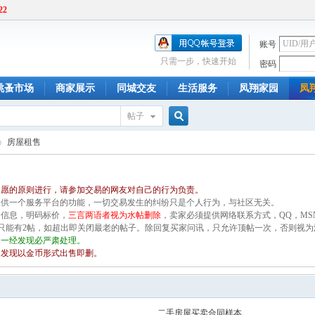
22
账号
只需一步，快速开始
密码
跳蚤市场
商家展示
同城交友
生活服务
凤翔家园
凤
帖子
搜
房屋租售
自愿的原则进行，请参加交易的网友对自己的行为负责。
索
提供一个服务平台的功能，一切交易发生的纠纷只是个人行为，与社区无关。
细信息，明码标价，
三言两语者视为水帖删除
，卖家必须提供网络联系方式，QQ，MS
D只能有2帖，如超出即关闭最老的帖子。除回复买家问讯，只允许顶帖一次，否则视
，一经发现必严肃处理。
，发现以金币形式出售即删。
二手房屋买卖合同样本