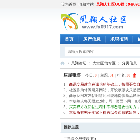
设为首页
收藏本站
凤翔人社区QQ群：949390
首页
房产信息
求职招聘
凤翔论坛
大堂|互动专区
分类信息
房屋租售
今日:
0
|
主题:
31
|
排名:
30
1、
商讯交易建立在诚信的基础上，按照买卖
凤
2、社区作为休闲娱乐网站，开设该版块只是
»
›
›
›
3、商家及网友发帖时请尽可能地提供商品详
4、本版每人每天限发2帖，同一页面下同一I
5、
买卖双方在回帖过程中不得恶意攻击对方
6、
本版所有帖子卖家不得再以金币形式出售
推荐主题
二手房交易流程(图)