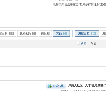
急转凤翔县鑫馨家园(西凤步行街北头)五
屋出售
15
房屋求购
3
已过期
其他
3
房屋出租
10
房
新窗
作者
|
凤翔人社区 - 人才,租房,招
GMT+8, 2026-8-8 14:54
, Processed in 0