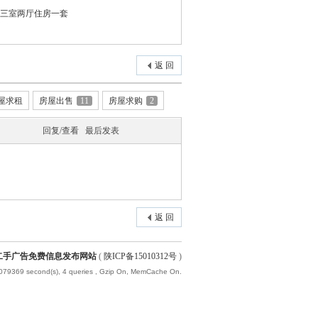
楼三室两厅住房一套
返 回
屋求租
房屋出售
11
房屋求购
2
回复/查看
最后发表
返 回
聘,二手广告免费信息发布网站
(
陕ICP备15010312号
)
.079369 second(s), 4 queries , Gzip On, MemCache On.